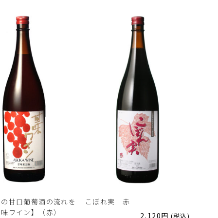
えの甘口葡萄酒の流れを
こぼれ実 赤
甘味ワイン】（赤）
2,120
円
(税込)