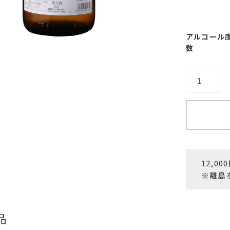
アルコール
数
こ
ぼ
れ
実
白
個
12,0
※離島
品