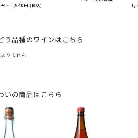
価
0
円
–
1,940
円
1,
(税込)
格
帯:
1,190
円
どう品種のワインはこちら
–
1,940
円
はありません
わいの商品はこちら