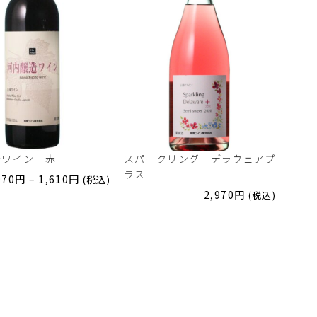
造ワイン 赤
スパークリング デラウェアプ
ラス
価
970
円
–
1,610
円
(税込)
格
2,970
円
(税込)
帯:
970
円
–
1,610
円