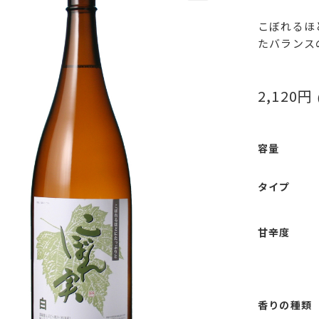
こぼれるほ
たバランス
2,120
円
容量
タイプ
甘辛度
香りの種類