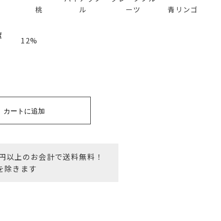
桃
ル
ーツ
青リンゴ
度
12%
カートに追加
00円以上のお会計で送料無料！
を除きます