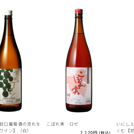
甘口葡萄酒の流れを
こぼれ実 ロゼ
いにし
ワイン】（白）
くむ【
2,120
円
(税込)