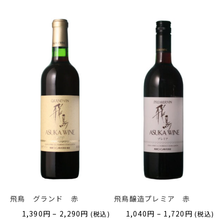
飛鳥 グランド 赤
飛鳥醸造プレミア 赤
価
価
1,390
円
–
2,290
円
1,040
円
–
1,720
円
(税込)
(税込)
格
格