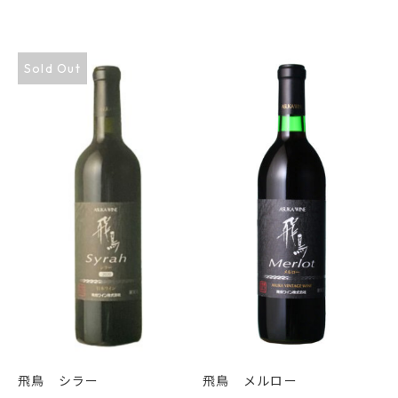
帯:
帯:
1,390
1,040
円
円
Sold Out
–
–
2,290
1,720
円
円
飛鳥 シラー
飛鳥 メルロー