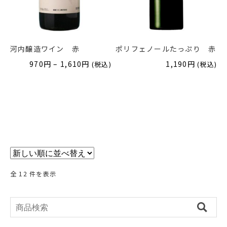
河内醸造ワイン 赤
ポリフェノールたっぷり 赤
価
970
円
–
1,610
円
1,190
円
(税込)
(税込)
格
帯:
970
円
–
1,610
円
全 12 件を表示